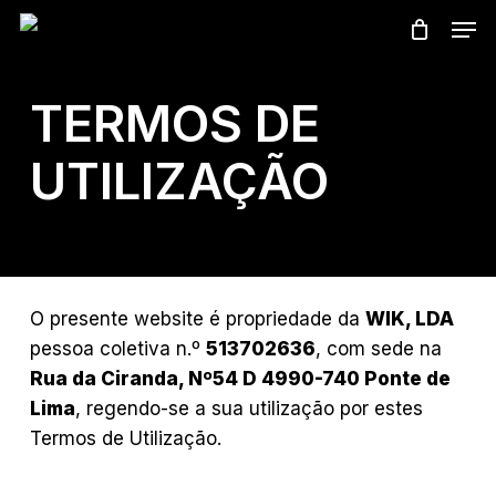
Skip
Men
to
main
content
TERMOS DE
UTILIZAÇÃO
O presente website é propriedade da
WIK, LDA
pessoa coletiva n.º
513702636
, com sede na
Rua da Ciranda, Nº54 D 4990-740 Ponte de
Lima
, regendo-se a sua utilização por estes
Termos de Utilização.